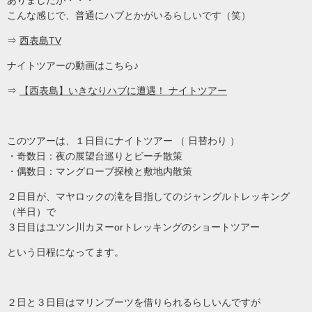
ありましたが・・・
こんな感じで、普通にハブとかがいるらしいです（笑）
⇒
西表島TV
ナイトツアーの動画はこちら♪
⇒
【西表島】いきなりハブに遭遇！ ナイトツアー
このツアーは、１日目にナイトツアー （ 日替わり ）
・奇数日：夜の展望台巡りとビーチ散策
・偶数日：マングローブ探検と敷地内散策
２日目が、マヤロックの滝を目指してのジャングルトレッキング
（半日）で
３日目はユツン川カヌーorトレッキングのショートツアー
という日程になってます。
２日と３日目はマリンブーツを借りられるらしいんですが